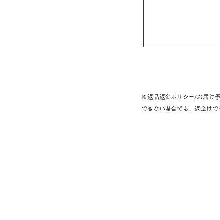
※返品返金ポリシー/お届け
できない場合でも、返金はで
お問い合わせ・ご感想
instagram ≫
tw